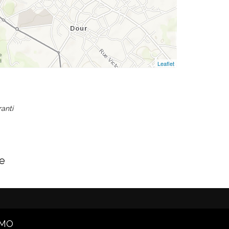
Leaflet
ranti
ce
MMO