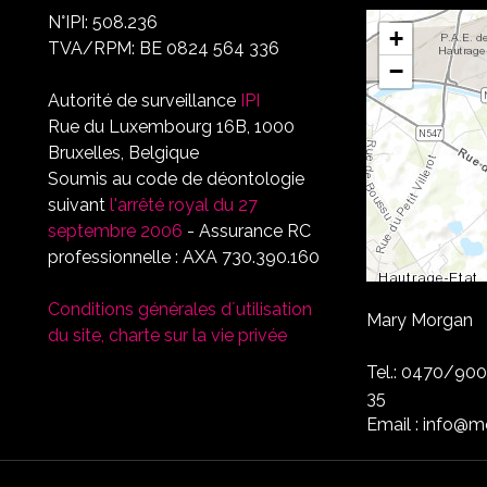
N°IPI: 508.236
+
TVA/RPM: BE 0824 564 336
−
Autorité de surveillance
IPI
Rue du Luxembourg 16B, 1000
Bruxelles, Belgique
Soumis au code de déontologie
suivant
l'arrêté royal du 27
septembre 2006
- Assurance RC
professionnelle : AXA 730.390.160
Conditions générales d´utilisation
Mary Morgan R
du site, charte sur la vie privée
Tel.: 0470/90
35
Email : info@