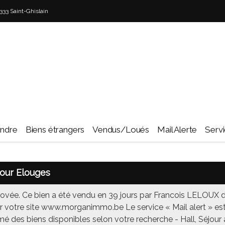
33 Saint-Ghislain
endre
Biens étrangers
Vendus/Loués
Mail Alerte
Serv
Dour Elouges
vée. Ce bien a été vendu en 39 jours par Francois LELOUX d'
ur votre site www.morganimmo.be Le service « Mail alert » es
rmé des biens disponibles selon votre recherche - Hall, Séjour 