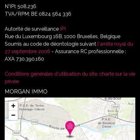
N°IPI: 508.236
TVA/RPM: BE 0824 564 336
Autorité de surveillance
IPI
Rue du Luxembourg 16B, 1000 Bruxelles, Belgique
Soumis au code de déontologie suivant
l'arrêté royal du
27 septembre 2006
- Assurance RC professionnelle :
AXA 730.390.160
Conditions générales d´utilisation du site, charte sur la vie
privée
MORGAN IMMO
+
−