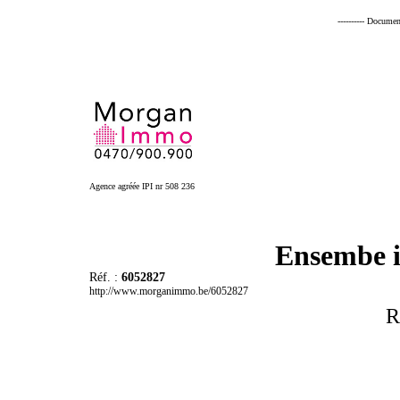
---------- Documen
Agence agréée IPI nr 508 236
Ensembe i
Réf. :
6052827
http://www.morganimmo.be/6052827
R