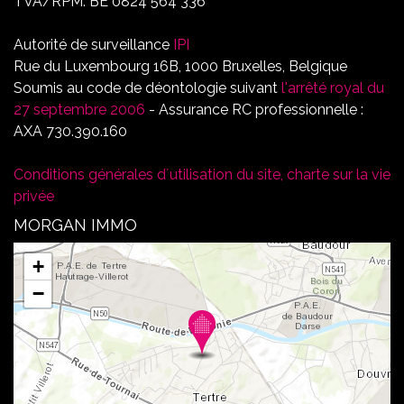
TVA/RPM: BE 0824 564 336
Autorité de surveillance
IPI
Rue du Luxembourg 16B, 1000 Bruxelles, Belgique
Soumis au code de déontologie suivant
l'arrêté royal du
27 septembre 2006
- Assurance RC professionnelle :
AXA 730.390.160
Conditions générales d´utilisation du site, charte sur la vie
privée
MORGAN IMMO
+
−