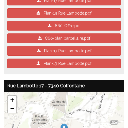
Plan-17 Rue Lambotte.pdf
Plan-19 Rue Lambotte.pdf
860-Offre.pdf
860-plan parcellaire.pdf
Plan-17 Rue Lambotte.pdf
Plan-19 Rue Lambotte.pdf
Rue Lambotte 17 - 7340 Colfontaine
+
−